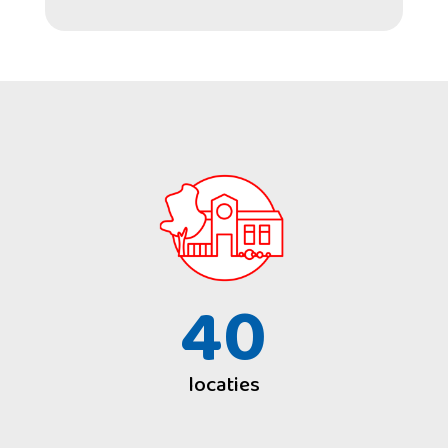
40
locaties